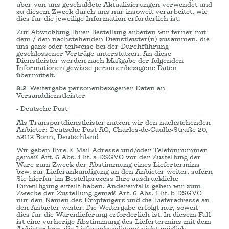
über von uns geschuldete Aktualisierungen verwendet und
zu diesem Zweck durch uns nur insoweit verarbeitet, wie
dies für die jeweilige Information erforderlich ist.
Zur Abwicklung Ihrer Bestellung arbeiten wir ferner mit
dem / den nachstehenden Dienstleister(n) zusammen, die
uns ganz oder teilweise bei der Durchführung
geschlossener Verträge unterstützen. An diese
Dienstleister werden nach Maßgabe der folgenden
Informationen gewisse personenbezogene Daten
übermittelt.
8.2
Weitergabe personenbezogener Daten an
Versanddienstleister
- Deutsche Post
Als Transportdienstleister nutzen wir den nachstehenden
Anbieter: Deutsche Post AG, Charles-de-Gaulle-Straße 20,
53113 Bonn, Deutschland
Wir geben Ihre E-Mail-Adresse und/oder Telefonnummer
gemäß Art. 6 Abs. 1 lit. a DSGVO vor der Zustellung der
Ware zum Zweck der Abstimmung eines Liefertermins
bzw. zur Lieferankündigung an den Anbieter weiter, sofern
Sie hierfür im Bestellprozess Ihre ausdrückliche
Einwilligung erteilt haben. Anderenfalls geben wir zum
Zwecke der Zustellung gemäß Art. 6 Abs. 1 lit. b DSGVO
nur den Namen des Empfängers und die Lieferadresse an
den Anbieter weiter. Die Weitergabe erfolgt nur, soweit
dies für die Warenlieferung erforderlich ist. In diesem Fall
ist eine vorherige Abstimmung des Liefertermins mit dem
Anbieter bzw. die Lieferankündigung nicht möglich.