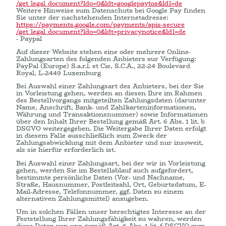
/get_legal_document
?ldo=0
&ldt=googlepaytos
&ldl=de
Weitere Hinweise zum Datenschutz bei Google Pay finden
Sie unter der nachstehenden Internetadresse:
https://payments.google.com
/payments
/apis-secure
/get_legal_document
?ldo=0
&ldt=privacynotice
&ldl=de
- Paypal
Auf dieser Website stehen eine oder mehrere Online-
Zahlungsarten des folgenden Anbieters zur Verfügung:
PayPal (Europe) S.a.r.l. et Cie, S.C.A., 22-24 Boulevard
Royal, L-2449 Luxemburg
Bei Auswahl einer Zahlungsart des Anbieters, bei der Sie
in Vorleistung gehen, werden an diesen Ihre im Rahmen
des Bestellvorgangs mitgeteilten Zahlungsdaten (darunter
Name, Anschrift, Bank- und Zahlkarteninformationen,
Währung und Transaktionsnummer) sowie Informationen
über den Inhalt Ihrer Bestellung gemäß Art. 6 Abs. 1 lit. b
DSGVO weitergegeben. Die Weitergabe Ihrer Daten erfolgt
in diesem Falle ausschließlich zum Zweck der
Zahlungsabwicklung mit dem Anbieter und nur insoweit,
als sie hierfür erforderlich ist.
Bei Auswahl einer Zahlungsart, bei der wir in Vorleistung
gehen, werden Sie im Bestellablauf auch aufgefordert,
bestimmte persönliche Daten (Vor- und Nachname,
Straße, Hausnummer, Postleitzahl, Ort, Geburtsdatum, E-
Mail-Adresse, Telefonnummer, ggf. Daten zu einem
alternativen Zahlungsmittel) anzugeben.
Um in solchen Fällen unser berechtigtes Interesse an der
Feststellung Ihrer Zahlungsfähigkeit zu wahren, werden
diese Daten von uns gemäß Art. 6 Abs. 1 lit. f DSGVO zum