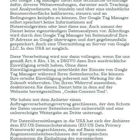
Der Google Tag Manager bietet eine technische Grundlage
dafür, diverse Webanwendungen, darunter auch Tracking-
und Analysedienste, zu bündeln und über eine einheitliche
Benutzeroberfläche kalibrieren, steuern und an
Bedingungen knüpfen zu können. Der Google Tag Manager
selbst speichert keine Informationen auf
Nutzerendgeräten oder liest diese aus. Auch nimmt der
Dienst keine eigenständigen Datenanalysen vor. Allerdings
wird durch den Google Tag Manager bei Seitenaufruf Ihre
IP-Adresse an Google übertragen und dort gegebenenfalls
gespeichert. Auch eine Übermittlung an Server von Google
LLC. In den USA ist möglich.
Diese Verarbeitung wird nur dann vollzogen, wenn Sie uns
gemäß Art. 6 Abs. 1 lit. a DSGVO dazu Ihre ausdrückliche
Einwilligung erteilt haben. Ohne diese
Einwilligungserteilung unterbleibt der Einsatz von Google
Tag Manager während Ihres Seitenbesuchs. Sie können
Ihre erteilte Einwilligung jederzeit mit Wirkung für die
Zukunft widerrufen. Um Ihren Widerruf auszuüben,
deaktivieren Sie diesen Dienst bitte in dem auf der
Webseite bereitgestellten „Cookie-Consent-Tool“.
Wir haben mit dem Anbieter einen
Auftragsverarbeitungsvertrag geschlossen, der den Schutz
der Daten unserer Seitenbesucher sicherstellt und eine
unberechtigte Weitergabe an Dritte untersagt.
Für Datenübermittlungen in die USA hat sich der Anbieter
dem EU-US-Datenschutzrahmen (EU-US Data Privacy
Framework) angeschlossen, das auf Basis eines
Angemessenheitsbeschlusses der Europäischen
Kommission die Einhaltung des europäischen