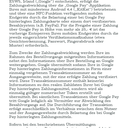
E5W5, Irland („Google“) entscheiden, erfolgt die
Zahlungsabwicklung über die „Google Pay“-Applikation
Ihres mit mindestens Android 4.4 („KitKat“) betriebenen
und über eine NFC-Funktion verfügenden mobilen
Endgeräts durch die Belastung einer bei Google Pay
hinterlegten Zahlungskarte oder einem dort verifizierten
Bezahlsystem (z.B. PayPal). Für die Freigabe einer Zahlung
über Google Pay in Höhe von mehr als 25,- € ist das
vorherige Entsperren Ihres mobilen Endgerätes durch die
jeweils eingerichtete Verifikationsmaßnahme (etwa
Gesichtserkennung, Passwort, Fingerabdruck oder
Muster) erforderlich.
Zum Zwecke der Zahlungsabwicklung werden Ihre im
Rahmen des Bestellvorgangs mitgeteilten Informationen
nebst den Informationen über Ihre Bestellung an Google
weitergegeben. Google übermittelt sodann Ihre in Google
Pay hinterlegten Zahlungsinformationen in Form einer
einmalig vergebenen Transaktionsnummer an die
Ausgangswebsite, mit der eine erfolgte Zahlung verifiziert
wird. Diese Transaktionsnummer enthält keinerlei
Informationen zu den realen Zahldaten Ihrer bei Google
Pay hinterlegten Zahlungsmittel, sondern wird als
einmalig gültiger numerischer Token erstellt und
übermittelt. Bei sämtlichen Transaktionen über Google Pay
tritt Google lediglich als Vermittler zur Abwicklung des
Bezahlvorgangs auf. Die Durchführung der Transaktion
erfolgt ausschließlich im Verhältnis zwischen dem Nutzer
und der Ausgangswebsite durch Belastung des bei Google
Pay hinterlegten Zahlungsmittels.
Sofern bei den beschriebenen Übermittlungen