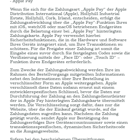
- Apple Pay
Wenn Sie sich für die Zahlungsart „Apple Pay“ der Apple
Distribution International (Apple), Hollyhill Industrial
Estate, Hollyhill, Cork, Irland, entscheiden, erfolgt die
Zahlungsabwicklung über die „Apple Pay“-Funktion Ihres
mit iOS, watchOS oder macOS betriebenen Endgerätes
durch die Belastung einer bei „Apple Pay“ hinterlegten
Zahlungskarte. Apple Pay verwendet hierbei
Sicherheitsfunktionen, die in die Hardware und Software
Ihres Geräts integriert sind, um Ihre Transaktionen zu
schützen. Für die Freigabe einer Zahlung ist somit die
Eingabe eines zuvor durch Sie festgelegten Codes sowie die
Verifizierung mittels der „Face ID“- oder „Touch ID“ –
Funktion ihres Endgerätes erforderlich.
Zum Zwecke der Zahlungsabwicklung werden Ihre im
Rahmen des Bestellvorgangs mitgeteilten Informationen
nebst den Informationen über Ihre Bestellung in
verschlüsselter Form an Apple weitergegeben. Apple
verschlüsselt diese Daten sodann erneut mit einem
entwicklerspezifischen Schlüssel, bevor die Daten zur
Durchführung der Zahlung an den Zahlungsdienstleister
der in Apple Pay hinterlegten Zahlungskarte übermittelt
werden. Die Verschlüsselung sorgt dafür, dass nur die
Website, über die der Einkauf getätigt wurde, auf die
Zahlungsdaten zugreifen kann. Nachdem die Zahlung
getätigt wurde, sendet Apple zur Bestätigung des
Zahlungserfolges Ihre Geräteaccountnummer sowie einen
transaktionsspezifischen, dynamischen Sicherheitscode
an die Ausgangswebsite.
Sofern bei den beschriebenen Übermittlungen