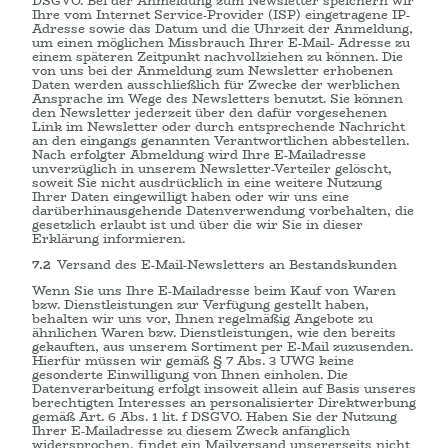
DSGVO. Bei der Anmeldung zum Newsletter speichern wir
Ihre vom Internet Service-Provider (ISP) eingetragene IP-
Adresse sowie das Datum und die Uhrzeit der Anmeldung,
um einen möglichen Missbrauch Ihrer E-Mail- Adresse zu
einem späteren Zeitpunkt nachvollziehen zu können. Die
von uns bei der Anmeldung zum Newsletter erhobenen
Daten werden ausschließlich für Zwecke der werblichen
Ansprache im Wege des Newsletters benutzt. Sie können
den Newsletter jederzeit über den dafür vorgesehenen
Link im Newsletter oder durch entsprechende Nachricht
an den eingangs genannten Verantwortlichen abbestellen.
Nach erfolgter Abmeldung wird Ihre E-Mailadresse
unverzüglich in unserem Newsletter-Verteiler gelöscht,
soweit Sie nicht ausdrücklich in eine weitere Nutzung
Ihrer Daten eingewilligt haben oder wir uns eine
darüberhinausgehende Datenverwendung vorbehalten, die
gesetzlich erlaubt ist und über die wir Sie in dieser
Erklärung informieren.
7.2
Versand des E-Mail-Newsletters an Bestandskunden
Wenn Sie uns Ihre E-Mailadresse beim Kauf von Waren
bzw. Dienstleistungen zur Verfügung gestellt haben,
behalten wir uns vor, Ihnen regelmäßig Angebote zu
ähnlichen Waren bzw. Dienstleistungen, wie den bereits
gekauften, aus unserem Sortiment per E-Mail zuzusenden.
Hierfür müssen wir gemäß § 7 Abs. 3 UWG keine
gesonderte Einwilligung von Ihnen einholen. Die
Datenverarbeitung erfolgt insoweit allein auf Basis unseres
berechtigten Interesses an personalisierter Direktwerbung
gemäß Art. 6 Abs. 1 lit. f DSGVO. Haben Sie der Nutzung
Ihrer E-Mailadresse zu diesem Zweck anfänglich
widersprochen, findet ein Mailversand unsererseits nicht