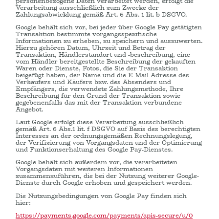
personenbezogene Daten verarbeitet werden, erfolgt die
Verarbeitung ausschließlich zum Zwecke der
Zahlungsabwicklung gemäß Art. 6 Abs. 1 lit. b DSGVO.
Google behält sich vor, bei jeder über Google Pay getätigten
Transaktion bestimmte vorgangsspezifische
Informationen zu erheben, zu speichern und auszuwerten.
Hierzu gehören Datum, Uhrzeit und Betrag der
Transaktion, Händlerstandort und -beschreibung, eine
vom Händler bereitgestellte Beschreibung der gekauften
Waren oder Dienste, Fotos, die Sie der Transaktion
beigefügt haben, der Name und die E-Mail-Adresse des
Verkäufers und Käufers bzw. des Absenders und
Empfängers, die verwendete Zahlungsmethode, Ihre
Beschreibung für den Grund der Transaktion sowie
gegebenenfalls das mit der Transaktion verbundene
Angebot.
Laut Google erfolgt diese Verarbeitung ausschließlich
gemäß Art. 6 Abs.1 lit. f DSGVO auf Basis des berechtigten
Interesses an der ordnungsgemäßen Rechnungslegung,
der Verifizierung von Vorgangsdaten und der Optimierung
und Funktionserhaltung des Google Pay-Dienstes.
Google behält sich außerdem vor, die verarbeiteten
Vorgangsdaten mit weiteren Informationen
zusammenzuführen, die bei der Nutzung weiterer Google-
Dienste durch Google erhoben und gespeichert werden.
Die Nutzungsbedingungen von Google Pay finden sich
hier:
https://payments.google.com
/payments
/apis-secure
/u
/0